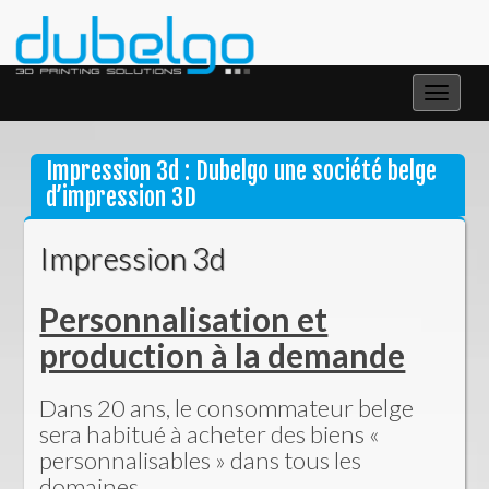
Toggle
navigat
Impression 3d : Dubelgo une société belge
d’impression 3D
Impression 3d
Personnalisation et
production à la demande
Dans 20 ans, le consommateur belge
sera habitué à acheter des biens «
personnalisables » dans tous les
domaines.